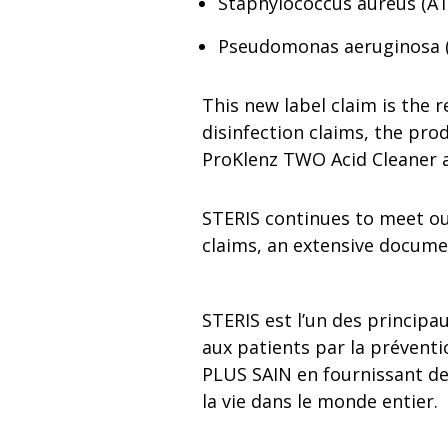
Staphylococcus aureus (ATC
Pseudomonas aeruginosa (A
This new label claim is the 
disinfection claims, the pro
ProKlenz TWO Acid Cleaner an
STERIS continues to meet ou
claims, an extensive docume
STERIS est l’un des principa
aux patients par la préven
PLUS SAIN en fournissant des
la vie dans le monde entier.