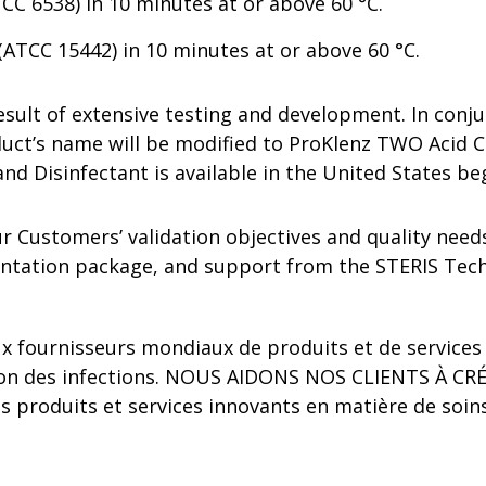
C 6538) in 10 minutes at or above 60 °C.
TCC 15442) in 10 minutes at or above 60 °C.
result of extensive testing and development. In conj
duct’s name will be modified to ProKlenz TWO Acid C
d Disinfectant is available in the United States beg
r Customers’ validation objectives and quality need
ntation package, and support from the STERIS Tech
ux fournisseurs mondiaux de produits et de services 
tion des infections. NOUS AIDONS NOS CLIENTS À 
 produits et services innovants en matière de soins