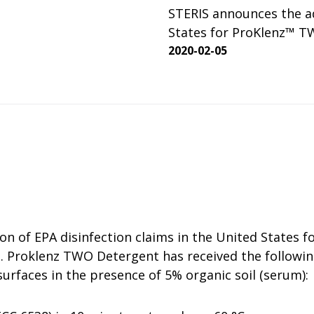
 ligne
STERIS announces the ad
t VHP
enance
Équipement de lavage et
States for ProKlenz™ T
stérilisation
es
2020-02-05
o-décontamination VHP
ur site
Stérilisateurs à vapeur
s VHP
Laveurs-désinfecteurs
on of EPA disinfection claims in the United States
 Proklenz TWO Detergent has received the following
rfaces in the presence of 5% organic soil (serum):