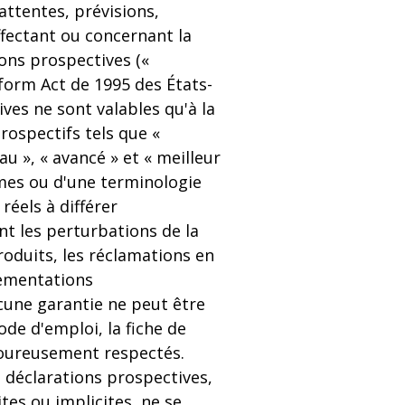
ttentes, prévisions,
fectant ou concernant la
ons prospectives («
eform Act de 1995 des États-
ives ne sont valables qu'à la
rospectifs tels que «
eau », « avancé » et « meilleur
rmes ou d'une terminologie
éels à différer
 les perturbations de la
oduits, les réclamations en
lementations
cune garantie ne peut être
de d'emploi, la fiche de
goureusement respectés.
s déclarations prospectives,
tes ou implicites, ne se