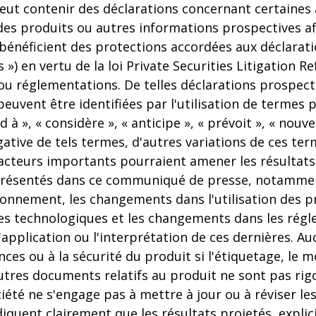
t contenir des déclarations concernant certaines a
es produits ou autres informations prospectives af
 bénéficient des protections accordées aux déclarati
») en vertu de la loi Private Securities Litigation R
 ou réglementations. De telles déclarations prospect
euvent être identifiées par l'utilisation de termes p
nd à », « considère », « anticipe », « prévoit », « nouv
gative de tels termes, d'autres variations de ces te
teurs importants pourraient amener les résultats r
présentés dans ce communiqué de presse, notamment
onnement, les changements dans l'utilisation des pr
ées technologiques et les changements dans les rég
pplication ou l'interprétation de ces dernières. Au
s ou à la sécurité du produit si l'étiquetage, le mo
autres documents relatifs au produit ne sont pas ri
ciété ne s'engage pas à mettre à jour ou à réviser le
uent clairement que les résultats projetés, explici