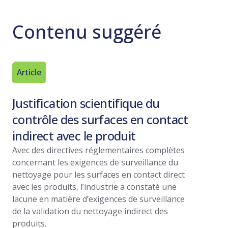
Contenu suggéré
Article
Conseil 
Justification scientifique du
Les ava
contrôle des surfaces en contact
décont
indirect avec le produit
d’hydr
Avec des directives réglementaires complètes
Découvrez
concernant les exigences de surveillance du
décontami
nettoyage pour les surfaces en contact direct
d’hydrogè
avec les produits, l’industrie a constaté une
processus
lacune en matière d’exigences de surveillance
toxiques 
de la validation du nettoyage indirect des
Lire la su
produits.